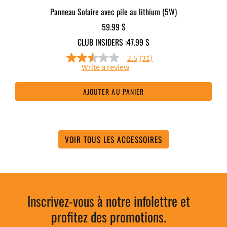
Panneau Solaire avec pile au lithium (5W)
59.99 $
CLUB INSIDERS :
47.99 $
2.5
(31)
2.5
Write a review
out
of
5
AJOUTER AU PANIER
stars,
average
rating
value.
Read
31
VOIR TOUS LES ACCESSOIRES
Reviews.
Same
page
link.
Inscrivez-vous à notre infolettre et
profitez des promotions.