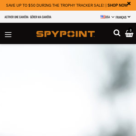
×
SAVE UP TO $50 DURING THE TROPHY TRACKER SALE! |
SHOP NOW
ACTIVER UNE CAMÉRA
GÉRER MA CAMÉRA
USA
SELECT LANGU
0